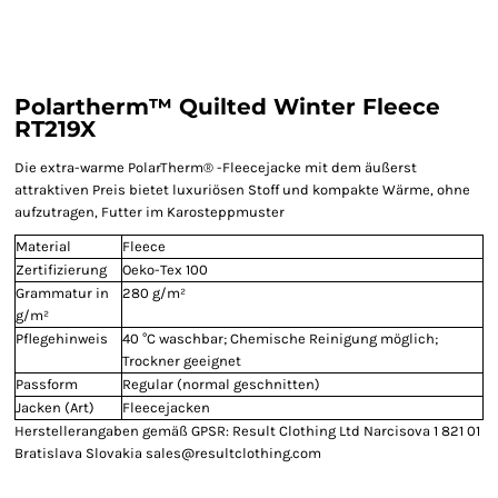
Polartherm™ Quilted Winter Fleece
RT219X
Die extra-warme PolarTherm® -Fleecejacke mit dem äußerst
attraktiven Preis bietet luxuriösen Stoff und kompakte Wärme, ohne
aufzutragen, Futter im Karosteppmuster
Material
Fleece
Zertifizierung
Oeko-Tex 100
Grammatur in
280 g/m²
g/m²
Pflegehinweis
40 °C waschbar; Chemische Reinigung möglich;
Trockner geeignet
Passform
Regular (normal geschnitten)
Jacken (Art)
Fleecejacken
Herstellerangaben gemäß GPSR: Result Clothing Ltd Narcisova 1 821 01
Bratislava Slovakia sales@resultclothing.com