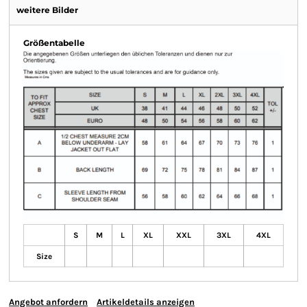
weitere Bilder
Größentabelle
S
M
L
XL
XXL
3XL
4XL
Size
Angebot anfordern
Artikeldetails anzeigen