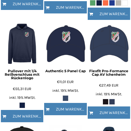
ZUM WARENKORB HINZUFÜGEN
ZUM WARENKORB HINZUFÜGEN
ZUM WARENKORB HINZUFÜGEN
Pullover mit 1/4
Authentic 5 Panel Cap
Flexfit Pro-Formance
Reißverschluss mit
Cap AV Ichenheim
Rückenlogo
€11,01
EUR
€27,49
EUR
€55,31
EUR
inkl. 19% MWSt.
inkl. 19% MWSt.
inkl. 19% MWSt.
ZUM WARENKORB HINZUFÜGEN
ZUM WARENKORB HINZUFÜGEN
ZUM WARENKORB HINZUFÜGEN