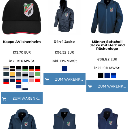
Kappe AV Ichenheim
3-in-1 Jacke
Männer Softchell
Jacke mit Herz und
Rückenlogo
€13,70
EUR
€96,52
EUR
€38,82
EUR
inkl. 19% MWSt.
inkl. 19% MWSt.
inkl. 19% MWSt.
ZUM WARENKORB HINZUFÜGEN
ZUM WARENKORB HINZUFÜGEN
ZUM WARENKORB HINZUFÜGEN