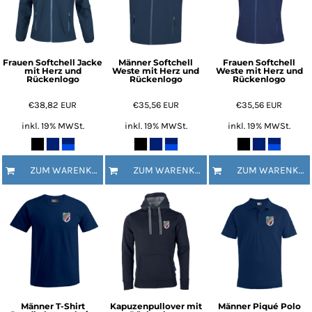
Frauen Softchell Jacke
Männer Softchell
Frauen Softchell
mit Herz und
Weste mit Herz und
Weste mit Herz und
Rückenlogo
Rückenlogo
Rückenlogo
€38,82
EUR
€35,56
EUR
€35,56
EUR
inkl. 19% MWSt.
inkl. 19% MWSt.
inkl. 19% MWSt.
ZUM WARENKORB HINZUFÜGEN
ZUM WARENKORB HINZUFÜGEN
ZUM WARENKORB HINZUFÜGEN
Männer T-Shirt
Kapuzenpullover mit
Männer Piqué Polo