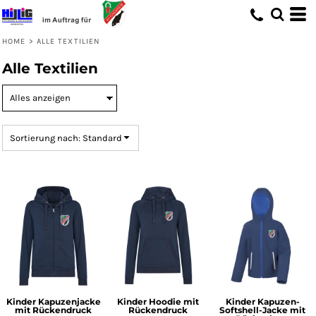
Standard
Preis: niedrigster zuerst
HOME
>
ALLE TEXTILIEN
Preis: höchster zuerst
Alle Textilien
Erstelldatum
Sortierung nach: Standard
Kinder Kapuzenjacke
Kinder Hoodie mit
Kinder Kapuzen-
mit Rückendruck
Rückendruck
Softshell-Jacke mit