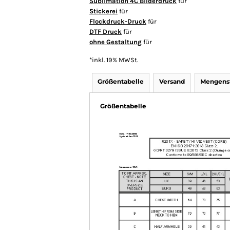
Sublimation 4C Bilderdruck
für
Stickerei
für
Flockdruck-Druck
für
DTF Druck
für
ohne Gestaltung
für
*
inkl. 19% MWSt.
Größentabelle
Versand
Mengenst
Größentabelle