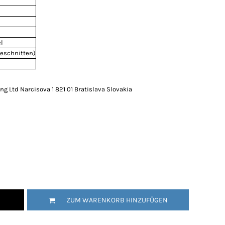
l
geschnitten)
g Ltd Narcisova 1 821 01 Bratislava Slovakia
ZUM WARENKORB HINZUFÜGEN