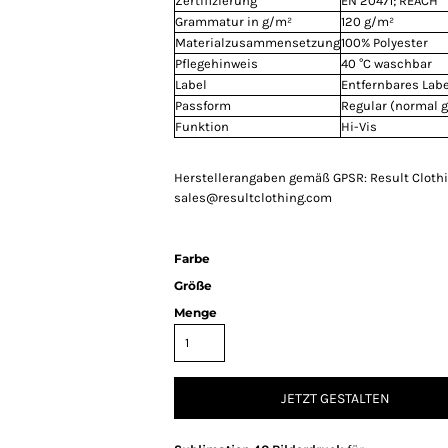
Zertifizierung
EN 20471; REACH
Grammatur in g/m²
120 g/m²
Materialzusammensetzung
100% Polyester
Pflegehinweis
40 °C waschbar
Label
Entfernbares Labe
Passform
Regular (normal 
Funktion
Hi-Vis
Herstellerangaben gemäß GPSR: Result Clothin
sales@resultclothing.com
Farbe
Größe
Menge
JETZT GESTALTEN