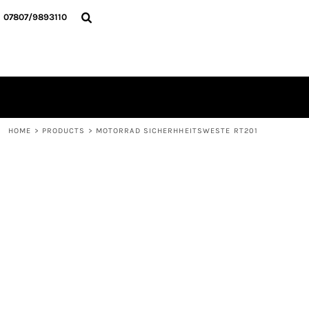
{CC} - {CN}
HOME
07807/9893110
ALLE TEXTILIEN
KONTAKT
ANMELDEN
REGISTRIEREN
WARENKORB: 0 ARTIKEL
CURRENCY:
HOME
>
PRODUCTS
>
MOTORRAD SICHERHHEITSWESTE RT201