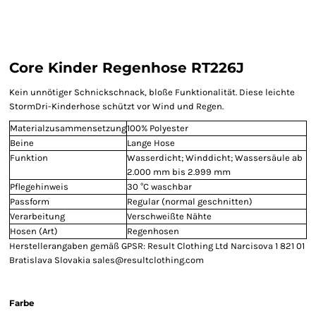
Core Kinder Regenhose RT226J
Kein unnötiger Schnickschnack, bloße Funktionalität. Diese leichte
StormDri-Kinderhose schützt vor Wind und Regen.
Materialzusammensetzung
100% Polyester
Beine
Lange Hose
Funktion
Wasserdicht; Winddicht; Wassersäule ab
2.000 mm bis 2.999 mm
Pflegehinweis
30 °C waschbar
Passform
Regular (normal geschnitten)
Verarbeitung
Verschweißte Nähte
Hosen (Art)
Regenhosen
Herstellerangaben gemäß GPSR: Result Clothing Ltd Narcisova 1 821 01
Bratislava Slovakia sales@resultclothing.com
Farbe