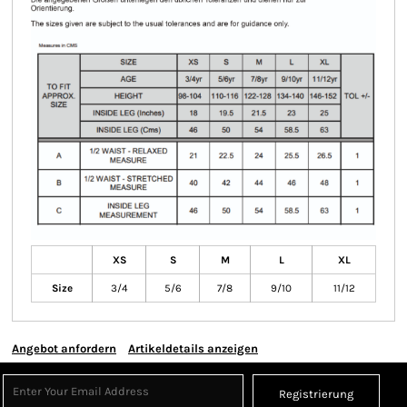
XS
S
M
L
XL
Size
3/4
5/6
7/8
9/10
11/12
Angebot anfordern
Artikeldetails anzeigen
Registrierung