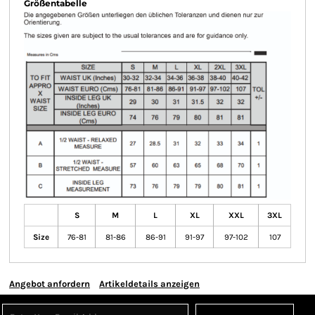
Größentabelle
S
M
L
XL
XXL
3XL
Size
76-81
81-86
86-91
91-97
97-102
107
Angebot anfordern
Artikeldetails anzeigen