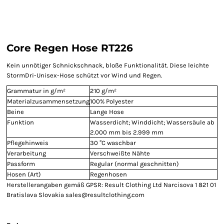
Core Regen Hose RT226
Kein unnötiger Schnickschnack, bloße Funktionalität. Diese leichte
StormDri-Unisex-Hose schützt vor Wind und Regen.
Grammatur in g/m²
210 g/m²
Materialzusammensetzung
100% Polyester
Beine
Lange Hose
Funktion
Wasserdicht; Winddicht; Wassersäule ab
2.000 mm bis 2.999 mm
Pflegehinweis
30 °C waschbar
Verarbeitung
Verschweißte Nähte
Passform
Regular (normal geschnitten)
Hosen (Art)
Regenhosen
Herstellerangaben gemäß GPSR: Result Clothing Ltd Narcisova 1 821 01
Bratislava Slovakia sales@resultclothing.com