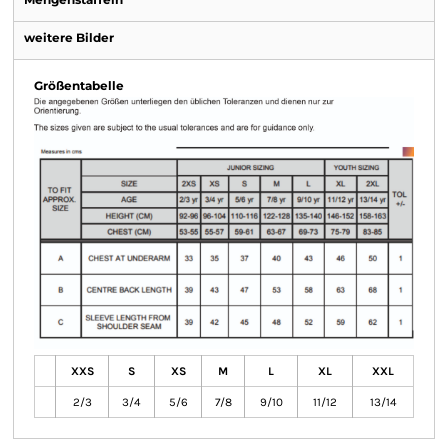
weitere Bilder
Größentabelle
XXS
S
XS
M
L
XL
XXL
2/3
3/4
5/6
7/8
9/10
11/12
13/14