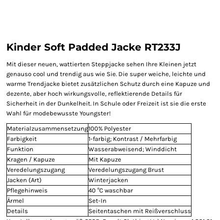
Kinder Soft Padded Jacke RT233J
Mit dieser neuen, wattierten Steppjacke sehen Ihre Kleinen jetzt
genauso cool und trendig aus wie Sie. Die super weiche, leichte und
warme Trendjacke bietet zusätzlichen Schutz durch eine Kapuze und
dezente, aber hoch wirkungsvolle, reflektierende Details für
Sicherheit in der Dunkelheit. In Schule oder Freizeit ist sie die erste
Wahl für modebewusste Youngster!
Materialzusammensetzung
100% Polyester
Farbigkeit
1-farbig; Kontrast / Mehrfarbig
Funktion
Wasserabweisend; Winddicht
Kragen / Kapuze
Mit Kapuze
Veredelungszugang
Veredelungszugang Brust
Jacken (Art)
Winterjacken
Pflegehinweis
40 °C waschbar
Ärmel
Set-In
Details
Seitentaschen mit Reißverschluss