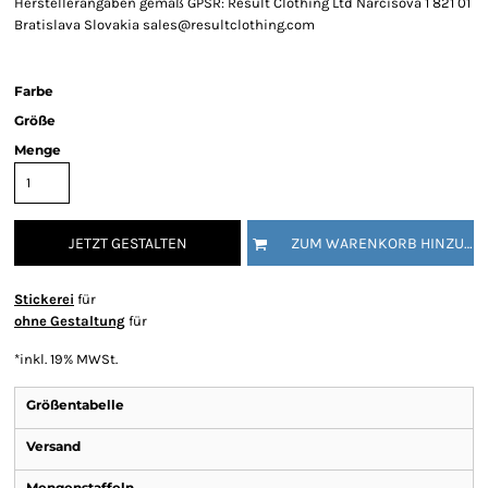
Herstellerangaben gemäß GPSR: Result Clothing Ltd Narcisova 1 821 01
Bratislava Slovakia sales@resultclothing.com
Farbe
Größe
Menge
JETZT GESTALTEN
ZUM WARENKORB HINZUFÜGEN
Stickerei
für
ohne Gestaltung
für
*
inkl. 19% MWSt.
Größentabelle
Versand
Mengenstaffeln