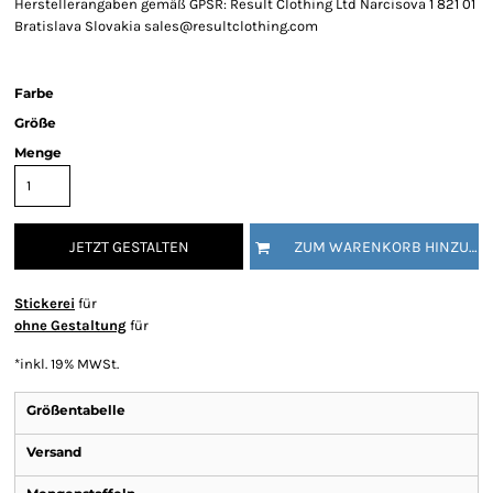
Herstellerangaben gemäß GPSR: Result Clothing Ltd Narcisova 1 821 01
Bratislava Slovakia sales@resultclothing.com
Farbe
Größe
Menge
JETZT GESTALTEN
ZUM WARENKORB HINZUFÜGEN
Stickerei
für
ohne Gestaltung
für
*
inkl. 19% MWSt.
Größentabelle
Versand