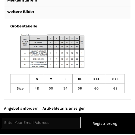
Mengenstaffeln
weitere Bilder
Größentabelle
S
M
L
XL
XXL
3XL
Size
48
50
54
56
60
63
Angebot anfordern
Artikeldetails anzeigen
Registrierung