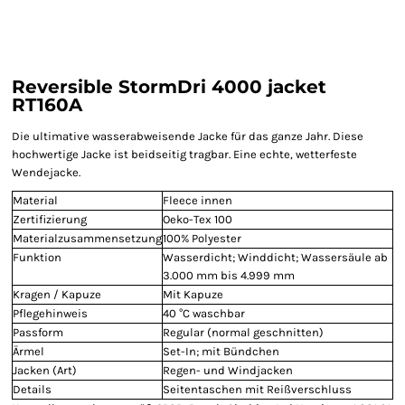
Reversible StormDri 4000 jacket
RT160A
Die ultimative wasserabweisende Jacke für das ganze Jahr. Diese
hochwertige Jacke ist beidseitig tragbar. Eine echte, wetterfeste
Wendejacke.
Material
Fleece innen
Zertifizierung
Oeko-Tex 100
Materialzusammensetzung
100% Polyester
Funktion
Wasserdicht; Winddicht; Wassersäule ab
3.000 mm bis 4.999 mm
Kragen / Kapuze
Mit Kapuze
Pflegehinweis
40 °C waschbar
Passform
Regular (normal geschnitten)
Ärmel
Set-In; mit Bündchen
Jacken (Art)
Regen- und Windjacken
Details
Seitentaschen mit Reißverschluss