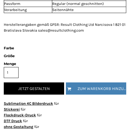
Passform
Regular (normal geschnitten)
Verarbeitung
Seitennähte
Herstellerangaben gemäß GPSR: Result Clothing Ltd Narcisova 1 821 01
Bratislava Slovakia sales@resultclothing.com
Farbe
Größe
Menge
JETZT GESTALTEN
ZUM WARENKORB HINZUFÜGEN
Sublimation 4C Bilderdruck
für
Stickerei
für
Flockdruck-Druck
für
DTF Druck
für
ohne Gestaltung
für