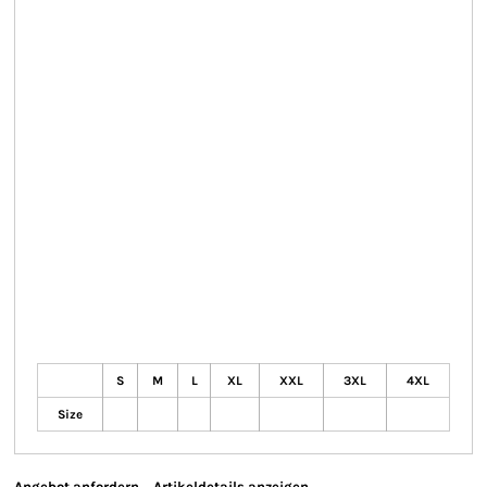
S
M
L
XL
XXL
3XL
4XL
Size
Angebot anfordern
Artikeldetails anzeigen