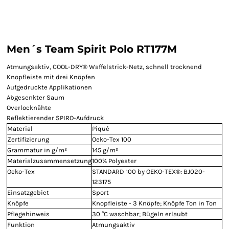
Men´s Team Spirit Polo RT177M
Atmungsaktiv, COOL-DRY® Waffelstrick-Netz, schnell trocknend
Knopfleiste mit drei Knöpfen
Aufgedruckte Applikationen
Abgesenkter Saum
Overlocknähte
Reflektierender SPIRO-Aufdruck
Material
Piqué
Zertifizierung
Oeko-Tex 100
Grammatur in g/m²
145 g/m²
Materialzusammensetzung
100% Polyester
Oeko-Tex
STANDARD 100 by OEKO-TEX®: BJ020-
123175
Einsatzgebiet
Sport
Knöpfe
Knopfleiste - 3 Knöpfe; Knöpfe Ton in Ton
Pflegehinweis
30 °C waschbar; Bügeln erlaubt
Funktion
Atmungsaktiv