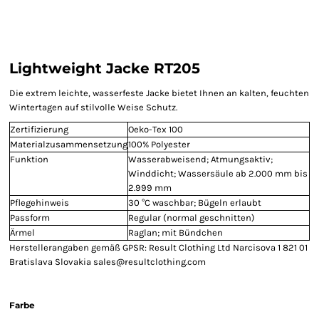
Lightweight Jacke RT205
Die extrem leichte, wasserfeste Jacke bietet Ihnen an kalten, feuchten
Wintertagen auf stilvolle Weise Schutz.
Zertifizierung
Oeko-Tex 100
Materialzusammensetzung
100% Polyester
Funktion
Wasserabweisend; Atmungsaktiv;
Winddicht; Wassersäule ab 2.000 mm bis
2.999 mm
Pflegehinweis
30 °C waschbar; Bügeln erlaubt
Passform
Regular (normal geschnitten)
Ärmel
Raglan; mit Bündchen
Herstellerangaben gemäß GPSR: Result Clothing Ltd Narcisova 1 821 01
Bratislava Slovakia sales@resultclothing.com
Farbe