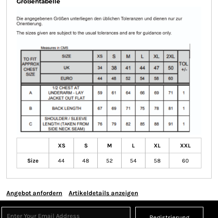
Größentabelle
XS
S
M
L
XL
XXL
Size
44
48
52
54
58
60
Angebot anfordern
Artikeldetails anzeigen
Registrierung