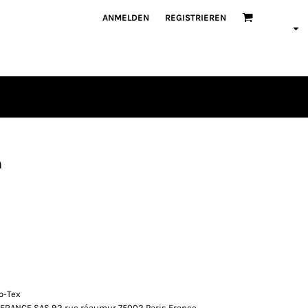
ANMELDEN
REGISTRIEREN
h
o-Tex
FRANCE SAS 92 rue réaumur 75002 Paris France