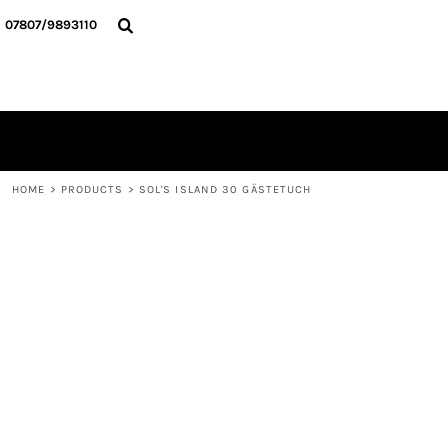
{CC} - {CN}
HOME
07807/9893110
ALLE TEXTILIEN
KONTAKT
ANMELDEN
REGISTRIEREN
WARENKORB: 0 ARTIKEL
CURRENCY:
HOME
>
PRODUCTS
>
SOL'S ISLAND 30 GÄSTETUCH