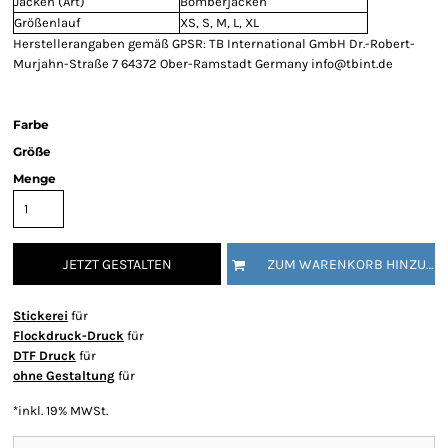
Jacken (Art)
Bomberjacken
Größenlauf
XS, S, M, L, XL
Herstellerangaben gemäß GPSR: TB International GmbH Dr.-Robert-
Murjahn-Straße 7 64372 Ober-Ramstadt Germany info@tbint.de
Farbe
Größe
Menge
JETZT GESTALTEN
ZUM WARENKORB HINZUFÜGEN
Stickerei
für
Flockdruck-Druck
für
DTF Druck
für
ohne Gestaltung
für
*
inkl. 19% MWSt.