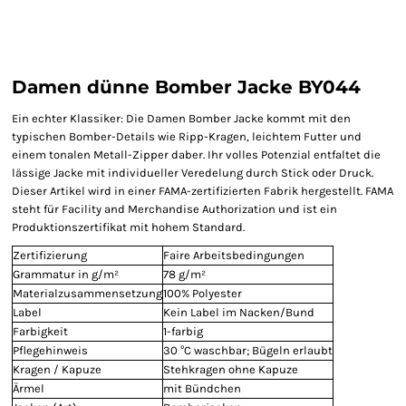
Damen dünne Bomber Jacke BY044
Ein echter Klassiker: Die Damen Bomber Jacke kommt mit den
typischen Bomber-Details wie Ripp-Kragen, leichtem Futter und
einem tonalen Metall-Zipper daber. Ihr volles Potenzial entfaltet die
lässige Jacke mit individueller Veredelung durch Stick oder Druck.
Dieser Artikel wird in einer FAMA-zertifizierten Fabrik hergestellt. FAMA
steht für Facility and Merchandise Authorization und ist ein
Produktionszertifikat mit hohem Standard.
Zertifizierung
Faire Arbeitsbedingungen
Grammatur in g/m²
78 g/m²
Materialzusammensetzung
100% Polyester
Label
Kein Label im Nacken/Bund
Farbigkeit
1-farbig
Pflegehinweis
30 °C waschbar; Bügeln erlaubt
Kragen / Kapuze
Stehkragen ohne Kapuze
Ärmel
mit Bündchen