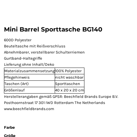
Mini Barrel Sporttasche BG140
600D Polyester
Beuteltasche mit Reißverschluss
Abnehmbarer, verstellbarer Schulterriemen
Gurtband-Haltegriffe
Lieferung ohne Inhalt/Deko
Materialzusammensetzung
100% Polyester
Pflegehinweis
nicht waschbar
Taschen (Art)
Sporttaschen
Größenlauf
40 x 20 x 20 cm
Herstellerangaben gemäß GPSR: Beechfield Brands Europe B.V.
Posthoornstraat 17 301 IWD Rotterdam The Netherlands
www.beechfieldbrands.com
Farbe
Größe