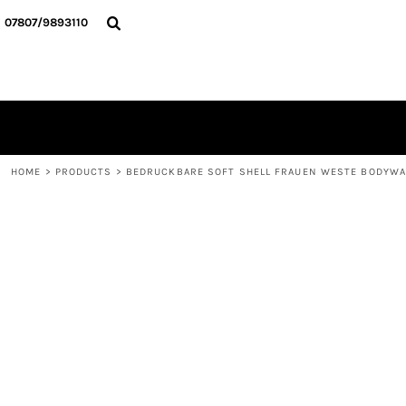
{CC} - {CN}
HOME
07807/9893110
ALLE TEXTILIEN
KONTAKT
ANMELDEN
REGISTRIEREN
WARENKORB: 0 ARTIKEL
CURRENCY:
HOME
>
PRODUCTS
>
BEDRUCKBARE SOFT SHELL FRAUEN WESTE BODYW