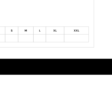
S
M
L
XL
XXL