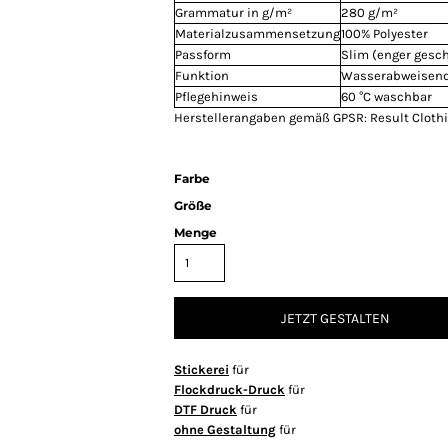
Grammatur in g/m²
280 g/m²
Materialzusammensetzung
100% Polyester
Passform
Slim (enger gesch
Funktion
Wasserabweisend
Pflegehinweis
60 °C waschbar
Herstellerangaben gemäß GPSR: Result Clothin
Farbe
Größe
Menge
JETZT GESTALTEN
Stickerei
für
Flockdruck-Druck
für
DTF Druck
für
ohne Gestaltung
für