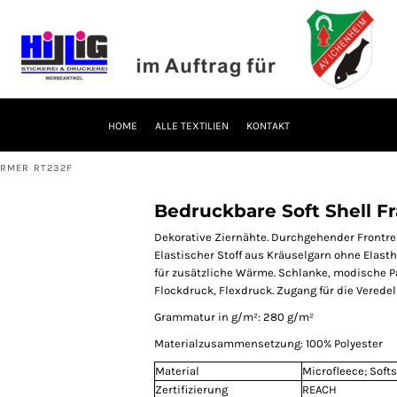
HOME
ALLE TEXTILIEN
KONTAKT
ARMER RT232F
Bedruckbare Soft Shell 
Dekorative Ziernähte. Durchgehender Frontre
Elastischer Stoff aus Kräuselgarn ohne Elast
für zusätzliche Wärme. Schlanke, modische 
Flockdruck, Flexdruck. Zugang für die Verede
Grammatur in g/m²: 280 g/m²
Materialzusammensetzung: 100% Polyester
Material
Microfleece; Softs
Zertifizierung
REACH