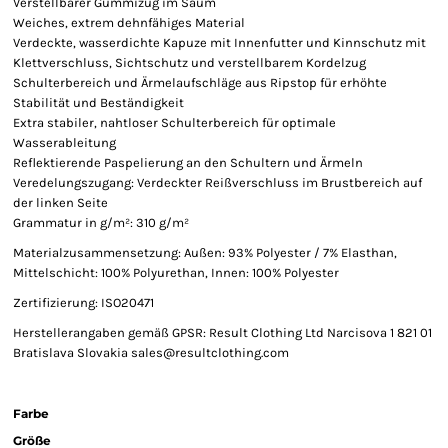
Verstellbarer Gummizug im Saum
Weiches, extrem dehnfähiges Material
Verdeckte, wasserdichte Kapuze mit Innenfutter und Kinnschutz mit
Klettverschluss, Sichtschutz und verstellbarem Kordelzug
Schulterbereich und Ärmelaufschläge aus Ripstop für erhöhte
Stabilität und Beständigkeit
Extra stabiler, nahtloser Schulterbereich für optimale
Wasserableitung
Reflektierende Paspelierung an den Schultern und Ärmeln
Veredelungszugang: Verdeckter Reißverschluss im Brustbereich auf
der linken Seite
Grammatur in g/m²: 310 g/m²
Materialzusammensetzung: Außen: 93% Polyester / 7% Elasthan,
Mittelschicht: 100% Polyurethan, Innen: 100% Polyester
Zertifizierung: ISO20471
Herstellerangaben gemäß GPSR: Result Clothing Ltd Narcisova 1 821 01
Bratislava Slovakia sales@resultclothing.com
Farbe
Größe