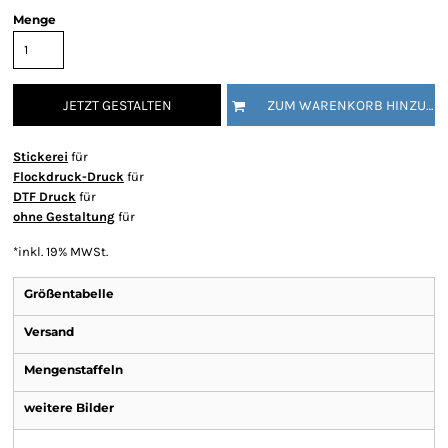
Menge
JETZT GESTALTEN
ZUM WARENKORB HINZUFÜGEN
Stickerei
für
Flockdruck-Druck
für
DTF Druck
für
ohne Gestaltung
für
*
inkl. 19% MWSt.
Größentabelle
Versand
Mengenstaffeln
weitere Bilder