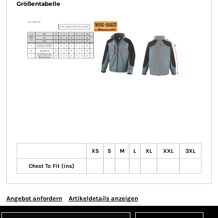
Größentabelle
XS
S
M
L
XL
XXL
3XL
Chest To Fit (ins)
Angebot anfordern
Artikeldetails anzeigen