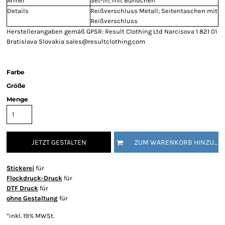
Ärmel
Set-In; mit Bündchen
Details
Reißverschluss Metall; Seitentaschen mit
Reißverschluss
Herstellerangaben gemäß GPSR: Result Clothing Ltd Narcisova 1 821 01
Bratislava Slovakia sales@resultclothing.com
Farbe
Größe
Menge
JETZT GESTALTEN
ZUM WARENKORB HINZUFÜGEN
Stickerei
für
Flockdruck-Druck
für
DTF Druck
für
ohne Gestaltung
für
*
inkl. 19% MWSt.