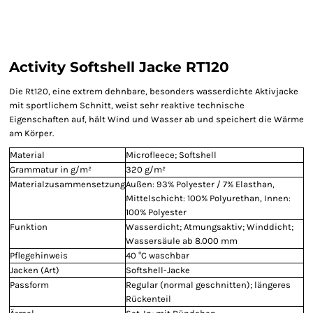
Activity Softshell Jacke RT120
Die Rt120, eine extrem dehnbare, besonders wasserdichte Aktivjacke
mit sportlichem Schnitt, weist sehr reaktive technische
Eigenschaften auf, hält Wind und Wasser ab und speichert die Wärme
am Körper.
Material
Microfleece; Softshell
Grammatur in g/m²
320 g/m²
Materialzusammensetzung
Außen: 93% Polyester / 7% Elasthan,
Mittelschicht: 100% Polyurethan, Innen:
100% Polyester
Funktion
Wasserdicht; Atmungsaktiv; Winddicht;
Wassersäule ab 8.000 mm
Pflegehinweis
40 °C waschbar
Jacken (Art)
Softshell-Jacke
Passform
Regular (normal geschnitten); längeres
Rückenteil