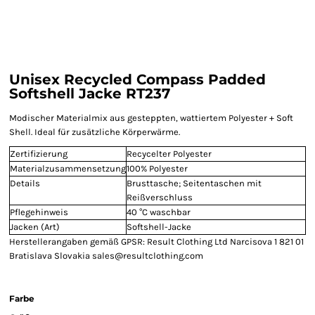
Unisex Recycled Compass Padded
Softshell Jacke RT237
Modischer Materialmix aus gesteppten, wattiertem Polyester + Soft
Shell. Ideal für zusätzliche Körperwärme.
Zertifizierung
Recycelter Polyester
Materialzusammensetzung
100% Polyester
Details
Brusttasche; Seitentaschen mit
Reißverschluss
Pflegehinweis
40 °C waschbar
Jacken (Art)
Softshell-Jacke
Herstellerangaben gemäß GPSR: Result Clothing Ltd Narcisova 1 821 01
Bratislava Slovakia sales@resultclothing.com
Farbe