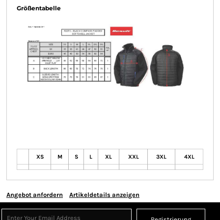
Größentabelle
XS
M
S
L
XL
XXL
3XL
4XL
Angebot anfordern
Artikeldetails anzeigen
Registrierung