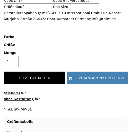
Caps (Art)
Caps mit Verschluss
Größenlauf
One Size
Herstellerangaben gemäß GPSR: TB International GmbH Dr.-Robert-
Murjahn-Straße 7 64372 Ober-Ramstadt Germany info@tbint.de
Farbe
Größe
Menge
JETZT GESTALTEN
ZUM WARENKORB HINZUFÜGEN
Stickerei
für
ohne Gestaltung
für
*
inkl. 19% MWSt.
Größentabelle