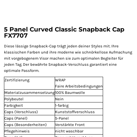
5 Panel Curved Classic Snapback Cap
FX7707
Diese lässige Snapback-Cap trägt jeden deiner Styles mit. Ihre
klassischen Farben und ihre moderne wie schnörkellose Aufmachung
mit vorgebogenem Visor machen sie zum optimalen Begleiter für
jeden Tag. Der bewährte Snapback-Verschluss garantiert eine
optimale Passform.
Zertifizierung
WRAP
Faire Arbeitsbedingungen
Materialzusammensetzung
100% Baumwolle
Polybeutel
Nein
Farbigkeit
1-farbig
Caps (Verschluss)
Kunststoffverschluss
Caps (Panel)
5-Panel
Caps (Besonderheiten)
Verstärkte Front
Pflegehinweis
nicht waschbar