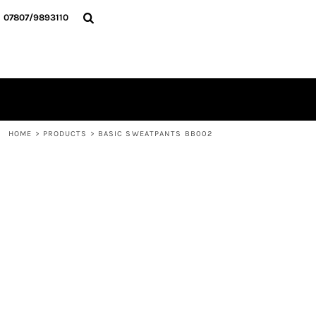
{CC} - {CN}
HOME
07807/9893110
ALLE TEXTILIEN
KONTAKT
ANMELDEN
REGISTRIEREN
WARENKORB: 0 ARTIKEL
CURRENCY:
HOME
>
PRODUCTS
>
BASIC SWEATPANTS BB002