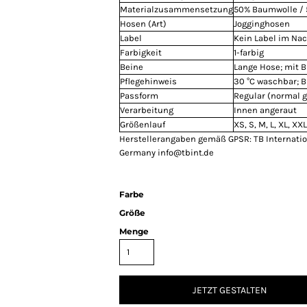
Materialzusammensetzung
50% Baumwolle / 
Hosen (Art)
Jogginghosen
Label
Kein Label im Na
Farbigkeit
1-farbig
Beine
Lange Hose; mit 
Pflegehinweis
30 °C waschbar; B
Passform
Regular (normal 
Verarbeitung
Innen angeraut
Größenlauf
XS, S, M, L, XL, XX
Herstellerangaben gemäß GPSR: TB Internati
Germany info@tbint.de
Farbe
Größe
Menge
JETZT GESTALTEN