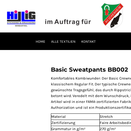
HOME
ALLE TEXTILIEN
KONTAKT
Basic Sweatpants BB002
Komfortables Kombiwunder: Der Basic Crewn
klassischem Regular Fit. Der typische Crewne
gewünschte Tragegefühl, das durch Rippst
betont wird. Veredelt mit dem Wunschdruck, ist
Artikel wird in einer FAMA-zertifizierten Fabr
Authorization und ist ein Produktionszertifi
Material
Stretch
Zertifizierung
Faire Arbeitsbed
Grammatur in g/m²
270 g/m²