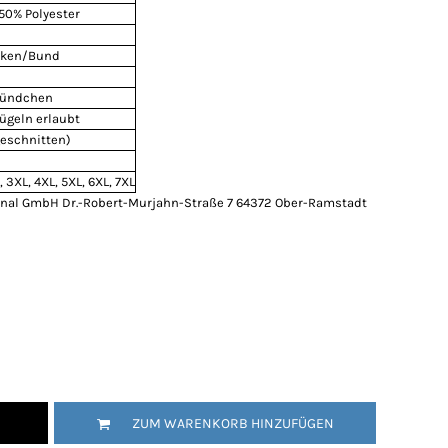
50% Polyester
cken/Bund
Bündchen
ügeln erlaubt
geschnitten)
L, 3XL, 4XL, 5XL, 6XL, 7XL
onal GmbH Dr.-Robert-Murjahn-Straße 7 64372 Ober-Ramstadt
ZUM WARENKORB HINZUFÜGEN