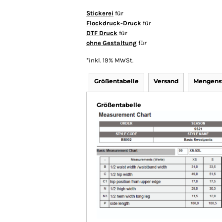
Stickerei
für
Flockdruck-Druck
für
DTF Druck
für
ohne Gestaltung
für
*
inkl. 19% MWSt.
Größentabelle
Versand
Mengenst
Größentabelle