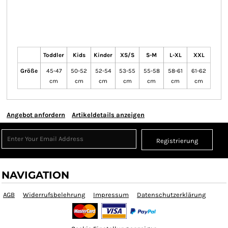
Toddler
Kids
Kinder
XS/S
S-M
L-XL
XXL
Größe
45-47
50-52
52-54
53-55
55-58
58-61
61-62
cm
cm
cm
cm
cm
cm
cm
Angebot anfordern
Artikeldetails anzeigen
Registrierung
NAVIGATION
AGB
Widerrufsbelehrung
Impressum
Datenschutzerklärung