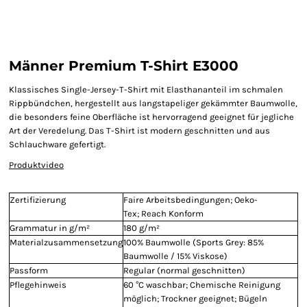
Männer Premium T-Shirt E3000
Klassisches Single-Jersey-T-Shirt mit Elasthananteil im schmalen
Rippbündchen, hergestellt aus langstapeliger gekämmter Baumwolle,
die besonders feine Oberfläche ist hervorragend geeignet für jegliche
Art der Veredelung. Das T-Shirt ist modern geschnitten und aus
Schlauchware gefertigt.
Produktvideo
Zertifizierung
Faire Arbeitsbedingungen; Oeko-
Tex; Reach Konform
Grammatur in g/m²
180 g/m²
Materialzusammensetzung
100% Baumwolle (Sports Grey: 85%
Baumwolle / 15% Viskose)
Passform
Regular (normal geschnitten)
Pflegehinweis
60 °C waschbar; Chemische Reinigung
möglich; Trockner geeignet; Bügeln