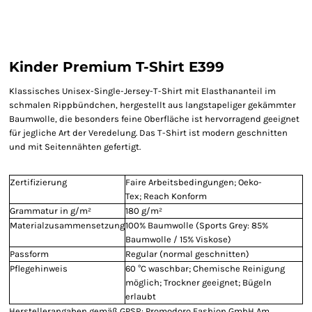
Kinder Premium T-Shirt E399
Klassisches Unisex-Single-Jersey-T-Shirt mit Elasthananteil im
schmalen Rippbündchen, hergestellt aus langstapeliger gekämmter
Baumwolle, die besonders feine Oberfläche ist hervorragend geeignet
für jegliche Art der Veredelung. Das T-Shirt ist modern geschnitten
und mit Seitennähten gefertigt.
Zertifizierung
Faire Arbeitsbedingungen; Oeko-
Tex; Reach Konform
Grammatur in g/m²
180 g/m²
Materialzusammensetzung
100% Baumwolle (Sports Grey: 85%
Baumwolle / 15% Viskose)
Passform
Regular (normal geschnitten)
Pflegehinweis
60 °C waschbar; Chemische Reinigung
möglich; Trockner geeignet; Bügeln
erlaubt
Herstellerangaben gemäß GPSR: Promodoro Fashion GmbH Am