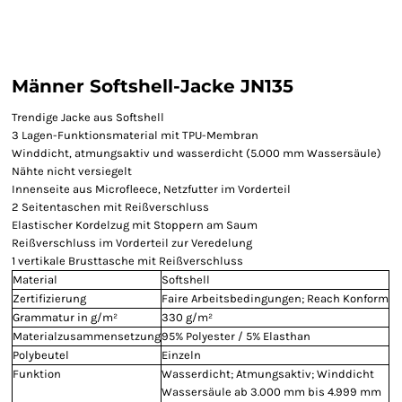
Männer Softshell-Jacke JN135
Trendige Jacke aus Softshell
3 Lagen-Funktionsmaterial mit TPU-Membran
Winddicht, atmungsaktiv und wasserdicht (5.000 mm Wassersäule)
Nähte nicht versiegelt
Innenseite aus Microfleece, Netzfutter im Vorderteil
2 Seitentaschen mit Reißverschluss
Elastischer Kordelzug mit Stoppern am Saum
Reißverschluss im Vorderteil zur Veredelung
1 vertikale Brusttasche mit Reißverschluss
Material
Softshell
Zertifizierung
Faire Arbeitsbedingungen; Reach Konform
Grammatur in g/m²
330 g/m²
Materialzusammensetzung
95% Polyester / 5% Elasthan
Polybeutel
Einzeln
Funktion
Wasserdicht; Atmungsaktiv; Winddicht
Wassersäule ab 3.000 mm bis 4.999 mm