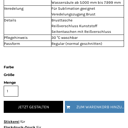
Wassersäule ab 5.000 mm bis 7.999 mm
Veredelung
Für Sublimation geeignet
Veredelungszugang Brust
Details
Brusttasche
Reißverschluss Kunststoff
Seitentaschen mit Reißverschluss
Pflegehinweis
30 °C waschbar
Passform
Regular (normal geschnitten)
Farbe
Größe
Menge
JETZT GESTALTEN
ZUM WARENKORB HINZUFÜGEN
Stickerei
für
Flockdruck-Druck
für