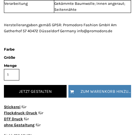
Verarbeitung
Gekämmte Baumwolle; Innen angeraut;
Seitennähte
Herstellerangaben gemäß GPSR: Promodoro Fashion GmbH Am
Gatherhof 57 40472 Düsseldorf Germany info@promodoro.de
Farbe
Größe
Menge
JETZT GESTALTEN
ZUM WARENKORB HINZUFÜGEN
Stickerei
für
Flockdruck-Druck
für
DTF Druck
für
ohne Gestaltung
für