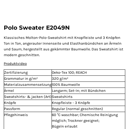
Polo Sweater E2049N
Klassisches Molton-Polo-Sweatshirt mit Knopfleiste und 3 Knöpfen
Ton in Ton, angerauter Innenseite und Elasthanbündchen an Ärmeln
und Saum, hergestellt aus gekämmter Baumwolle. Das Sweatshirt ist
modern geschnitten.
Produktvideo
Zertifizierung
Oeko-Tex 100; REACH
Grammatur in g/m²
320 g/m²
Materialzusammensetzung
100% Baumwolle
Ärmel
Langarm; Set-In; mit Bündchen
Sweatshirts- & jacken (Art)
Sweatshirts
Knöpfe
Knopfleiste - 3 Knöpfe
Passform
Regular (normal geschnitten)
Pflegehinweis
60 °C waschbar; Chemische Reinigung
möglich; Trockner geeignet;
Bügeln erlaubt