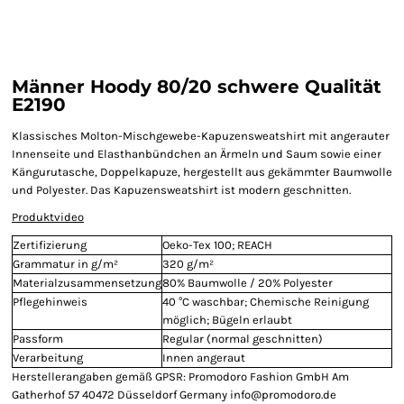
Männer Hoody 80/20 schwere Qualität
E2190
Klassisches Molton-Mischgewebe-Kapuzensweatshirt mit angerauter
Innenseite und Elasthanbündchen an Ärmeln und Saum sowie einer
Kängurutasche, Doppelkapuze, hergestellt aus gekämmter Baumwolle
und Polyester. Das Kapuzensweatshirt ist modern geschnitten.
Produktvideo
Zertifizierung
Oeko-Tex 100; REACH
Grammatur in g/m²
320 g/m²
Materialzusammensetzung
80% Baumwolle / 20% Polyester
Pflegehinweis
40 °C waschbar; Chemische Reinigung
möglich; Bügeln erlaubt
Passform
Regular (normal geschnitten)
Verarbeitung
Innen angeraut
Herstellerangaben gemäß GPSR: Promodoro Fashion GmbH Am
Gatherhof 57 40472 Düsseldorf Germany info@promodoro.de