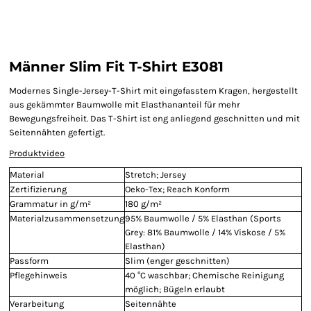
Männer Slim Fit T-Shirt E3081
Modernes Single-Jersey-T-Shirt mit eingefasstem Kragen, hergestellt
aus gekämmter Baumwolle mit Elasthananteil für mehr
Bewegungsfreiheit. Das T-Shirt ist eng anliegend geschnitten und mit
Seitennähten gefertigt.
Produktvideo
Material
Stretch; Jersey
Zertifizierung
Oeko-Tex; Reach Konform
Grammatur in g/m²
180 g/m²
Materialzusammensetzung
95% Baumwolle / 5% Elasthan (Sports
Grey: 81% Baumwolle / 14% Viskose / 5%
Elasthan)
Passform
Slim (enger geschnitten)
Pflegehinweis
40 °C waschbar; Chemische Reinigung
möglich; Bügeln erlaubt
Verarbeitung
Seitennähte