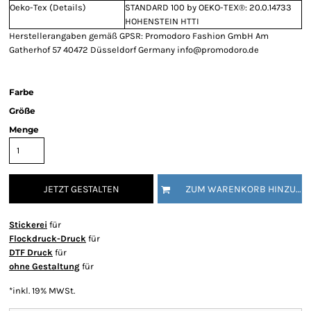
Oeko-Tex (Details)
STANDARD 100 by OEKO-TEX®: 20.0.14733
HOHENSTEIN HTTI
Herstellerangaben gemäß GPSR: Promodoro Fashion GmbH Am
Gatherhof 57 40472 Düsseldorf Germany info@promodoro.de
Farbe
Größe
Menge
JETZT GESTALTEN
ZUM WARENKORB HINZUFÜGEN
Stickerei
für
Flockdruck-Druck
für
DTF Druck
für
ohne Gestaltung
für
*
inkl. 19% MWSt.