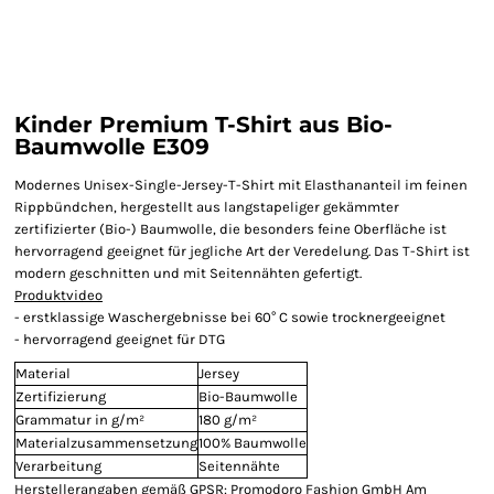
Kinder Premium T-Shirt aus Bio-
Baumwolle E309
Modernes Unisex-Single-Jersey-T-Shirt mit Elasthananteil im feinen
Rippbündchen, hergestellt aus langstapeliger gekämmter
zertifizierter (Bio-) Baumwolle, die besonders feine Oberfläche ist
hervorragend geeignet für jegliche Art der Veredelung. Das T-Shirt ist
modern geschnitten und mit Seitennähten gefertigt.
Produktvideo
- erstklassige Waschergebnisse bei 60° C sowie trocknergeeignet
- hervorragend geeignet für DTG
Material
Jersey
Zertifizierung
Bio-Baumwolle
Grammatur in g/m²
180 g/m²
Materialzusammensetzung
100% Baumwolle
Verarbeitung
Seitennähte
Herstellerangaben gemäß GPSR: Promodoro Fashion GmbH Am