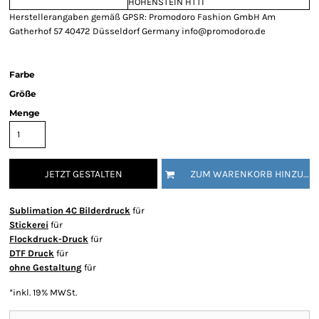
HOHENSTEIN HTTI
Herstellerangaben gemäß GPSR: Promodoro Fashion GmbH Am
Gatherhof 57 40472 Düsseldorf Germany info@promodoro.de
Farbe
Größe
Menge
JETZT GESTALTEN
ZUM WARENKORB HINZUFÜGEN
Sublimation 4C Bilderdruck
für
Stickerei
für
Flockdruck-Druck
für
DTF Druck
für
ohne Gestaltung
für
*
inkl. 19% MWSt.