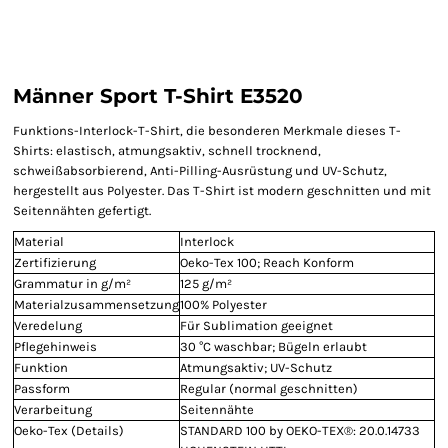
Männer Sport T-Shirt E3520
Funktions-Interlock-T-Shirt, die besonderen Merkmale dieses T-
Shirts: elastisch, atmungsaktiv, schnell trocknend,
schweißabsorbierend, Anti-Pilling-Ausrüstung und UV-Schutz,
hergestellt aus Polyester. Das T-Shirt ist modern geschnitten und mit
Seitennähten gefertigt.
Material
Interlock
Zertifizierung
Oeko-Tex 100; Reach Konform
Grammatur in g/m²
125 g/m²
Materialzusammensetzung
100% Polyester
Veredelung
Für Sublimation geeignet
Pflegehinweis
30 °C waschbar; Bügeln erlaubt
Funktion
Atmungsaktiv; UV-Schutz
Passform
Regular (normal geschnitten)
Verarbeitung
Seitennähte
Oeko-Tex (Details)
STANDARD 100 by OEKO-TEX®: 20.0.14733