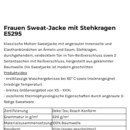
Frauen Sweat-Jacke mit Stehkragen
E5295
Klassische Molton-Sweatjacke mit angerauter Innenseite und
Elasthanbündchen an Ärmeln und Saum, Stehkragen,
durchgehendem, verdecktem Ton in Ton-Reißverschluss sowie 2
Seitentaschen mit Reißverschluss, hergestellt aus gekämmter
Baumwolle. Die Sweatjacke ist modern geschnitten.
Produktvideo
- erstklassige Waschergebnisse bei 60° C sowie trocknergeignet
(niedrige Temperatur)
- breites Größenangebot von XS – XXXL
- exzellente thermophysiologische Eigenschaften durch angeraute 3-
fädige Sweatware
Zertifizierung
Oeko-Tex; Reach Konform
Grammatur in g/m²
320 g/m²
Materialzusammensetzung
100% Baumwolle
Passform
Slim (enger geschnitten)