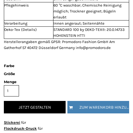
Pflegehinweis
60 °C waschbar; Chemische Reinigung
möglich; Trockner geeignet; Bügeln
erlaubt
Verarbeitung
Innen angeraut; Seitennähte
Oeko-Tex (Details)
STANDARD 100 by OEKO-TEX®: 20.0.14733
HOHENSTEIN HTTI
Herstellerangaben gemäß GPSR: Promodoro Fashion GmbH Am
Gatherhof 57 40472 Düsseldorf Germany info@promodoro.de
Farbe
Größe
Menge
JETZT GESTALTEN
ZUM WARENKORB HINZUFÜGEN
Stickerei
für
Flockdruck-Druck
für