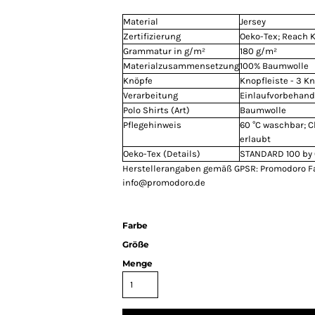
Material
Jersey
Zertifizierung
Oeko-Tex; Reach 
Grammatur in g/m²
180 g/m²
Materialzusammensetzung
100% Baumwolle
Knöpfe
Knopfleiste - 3 K
Verarbeitung
Einlaufvorbehand
Polo Shirts (Art)
Baumwolle
Pflegehinweis
60 °C waschbar; 
erlaubt
Oeko-Tex (Details)
STANDARD 100 by 
Herstellerangaben gemäß GPSR: Promodoro F
info@promodoro.de
Farbe
Größe
Menge