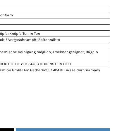
Konform
nöpfe; Knöpfe Ton in Ton
elt / Vorgeschrumpft; Seitennähte
Chemische Reinigung möglich; Trockner geeignet; Bügeln
OEKO-TEX®: 20.0.14733 HOHENSTEIN HTTI
ashion GmbH Am Gatherhof 57 40472 Düsseldorf Germany