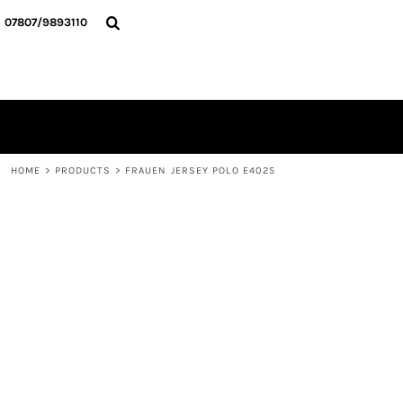
{CC} - {CN}
HOME
07807/9893110
ALLE TEXTILIEN
KONTAKT
ANMELDEN
REGISTRIEREN
WARENKORB: 0 ARTIKEL
CURRENCY:
HOME
>
PRODUCTS
>
FRAUEN JERSEY POLO E4025