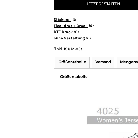
JETZT GESTALTEN
Stickerei
für
Flockdruck-Druck
für
DTF Druck
für
ohne Gestaltung
für
*
inkl. 19% MWSt.
Größentabelle
Versand
Mengenst
Größentabelle