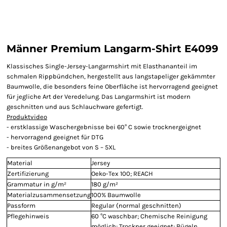
Männer Premium Langarm-Shirt E4099
Klassisches Single-Jersey-Langarmshirt mit Elasthananteil im
schmalen Rippbündchen, hergestellt aus langstapeliger gekämmter
Baumwolle, die besonders feine Oberfläche ist hervorragend geeignet
für jegliche Art der Veredelung. Das Langarmshirt ist modern
geschnitten und aus Schlauchware gefertigt.
Produktvideo
- erstklassige Waschergebnisse bei 60° C sowie trocknergeignet
- hervorragend geeignet für DTG
- breites Größenangebot von S – 5XL
Material
Jersey
Zertifizierung
Oeko-Tex 100; REACH
Grammatur in g/m²
180 g/m²
Materialzusammensetzung
100% Baumwolle
Passform
Regular (normal geschnitten)
Pflegehinweis
60 °C waschbar; Chemische Reinigung
möglich; Trockner geeignet; Bügeln