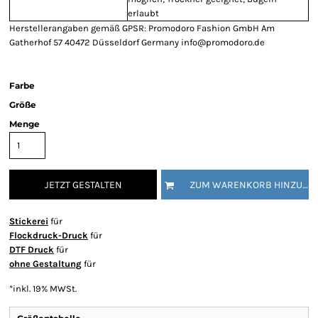
erlaubt
Herstellerangaben gemäß GPSR: Promodoro Fashion GmbH Am
Gatherhof 57 40472 Düsseldorf Germany info@promodoro.de
Farbe
Größe
Menge
JETZT GESTALTEN
ZUM WARENKORB HINZUFÜGEN
Stickerei
für
Flockdruck-Druck
für
DTF Druck
für
ohne Gestaltung
für
*
inkl. 19% MWSt.