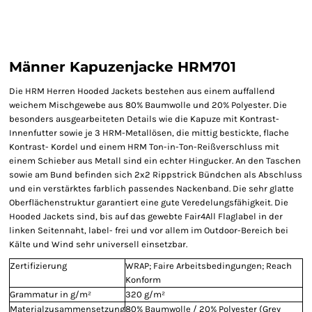
Männer Kapuzenjacke HRM701
Die HRM Herren Hooded Jackets bestehen aus einem auffallend
weichem Mischgewebe aus 80% Baumwolle und 20% Polyester. Die
besonders ausgearbeiteten Details wie die Kapuze mit Kontrast-
Innenfutter sowie je 3 HRM-Metallösen, die mittig bestickte, flache
Kontrast- Kordel und einem HRM Ton-in-Ton-Reißverschluss mit
einem Schieber aus Metall sind ein echter Hingucker. An den Taschen
sowie am Bund befinden sich 2x2 Rippstrick Bündchen als Abschluss
und ein verstärktes farblich passendes Nackenband. Die sehr glatte
Oberflächenstruktur garantiert eine gute Veredelungsfähigkeit. Die
Hooded Jackets sind, bis auf das gewebte Fair4All Flaglabel in der
linken Seitennaht, label- frei und vor allem im Outdoor-Bereich bei
Kälte und Wind sehr universell einsetzbar.
Zertifizierung
WRAP; Faire Arbeitsbedingungen; Reach
Konform
Grammatur in g/m²
320 g/m²
Materialzusammensetzung
80% Baumwolle / 20% Polyester (Grey