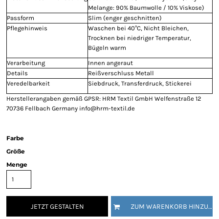
Melange: 90% Baumwolle / 10% Viskose)
Passform
Slim (enger geschnitten)
Pflegehinweis
Waschen bei 40°C, Nicht Bleichen,
Trocknen bei niedriger Temperatur,
Bügeln warm
Verarbeitung
Innen angeraut
Details
Reißverschluss Metall
Veredelbarkeit
Siebdruck, Transferdruck, Stickerei
Herstellerangaben gemäß GPSR: HRM Textil GmbH Welfenstraße 12
70736 Fellbach Germany info@hrm-textil.de
Farbe
Größe
Menge
JETZT GESTALTEN
ZUM WARENKORB HINZUFÜGEN