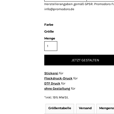
Herstellerangaben gemäß GPSR: Promodoro F
info@promodoro.de
Farbe
Größe
Menge
JETZT GESTALTEN
Stickerei
für
Flockdruck-Druck
für
DTF Druck
für
ohne Gestaltung
für
*
inkl. 19% MWSt.
Größentabelle
Versand
Mengenst