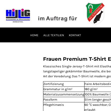
HOME
ALLE TEXTILIEN
KONTAKT
Frauen Premium T-Shirt 
Klassisches Single-Jersey-T-Shirt mit Elast
langstapeliger gekämmter Baumwolle, die beso
Art der Veredelung. Das T-Shirt ist modern ge
Zertifizierung
Faire Arbeitsbed
Grammatur in g/m²
180 g/m²
Materialzusammensetzung
100% Baumwolle (
Passform
Slim (enger gesch
Pflegehinweis
60 °C waschbar; 
erlaubt