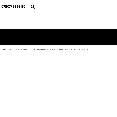
{CC} - {CN}
HOME
07807/9893110
ALLE TEXTILIEN
KONTAKT
ANMELDEN
REGISTRIEREN
WARENKORB: 0 ARTIKEL
CURRENCY:
HOME
>
PRODUCTS
>
FRAUEN PREMIUM T-SHIRT E3005