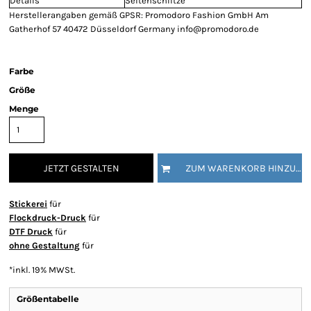
Details
Seitenschlitze
Herstellerangaben gemäß GPSR: Promodoro Fashion GmbH Am
Gatherhof 57 40472 Düsseldorf Germany info@promodoro.de
Farbe
Größe
Menge
JETZT GESTALTEN
ZUM WARENKORB HINZUFÜGEN
Stickerei
für
Flockdruck-Druck
für
DTF Druck
für
ohne Gestaltung
für
*
inkl. 19% MWSt.
Größentabelle