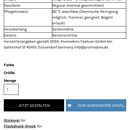
Passform
Regular (normal geschnitten)
Pflegehinweis
60 °C waschbar,Chemische Reinigung
möglich; Trockner geeignet; Bügeln
erlaubt
Verarbeitung
Seitennähte
Details
Seitenschlitze
Herstellerangaben gemäß GPSR: Promodoro Fashion GmbH Am
Gatherhof 57 40472 Düsseldorf Germany info@promodoro.de
Farbe
Größe
Menge
JETZT GESTALTEN
ZUM WARENKORB HINZUFÜGEN
Stickerei
für
Flockdruck-Druck
für