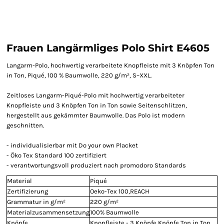
Frauen Langärmliges Polo Shirt E4605
Langarm-Polo, hochwertig verarbeitete Knopfleiste mit 3 Knöpfen Ton
in Ton, Piqué, 100 % Baumwolle, 220 g/m², S–XXL.
Zeitloses Langarm-Piqué-Polo mit hochwertig verarbeiteter
Knopfleiste und 3 Knöpfen Ton in Ton sowie Seitenschlitzen,
hergestellt aus gekämmter Baumwolle. Das Polo ist modern
geschnitten.
- individualisierbar mit Do your own Placket
- Öko Tex Standard 100 zertifiziert
- verantwortungsvoll produziert nach promodoro Standards
Material
Piqué
Zertifizierung
Oeko-Tex 100,REACH
Grammatur in g/m²
220 g/m²
Materialzusammensetzung
100% Baumwolle
Knöpfe
Knopfleiste - 3 Knöpfe,Knöpfe Ton in Ton