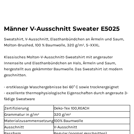
Männer V-Ausschnitt Sweater E5025
Sweatshirt, V-Ausschnitt, Elasthanbündchen an Ärmeln und Saum,
Molton-Brushed, 100 % Baumwolle, 320 g/m², S–XXXL.
Klassisches Molton-V-Ausschnitt-Sweatshirt mit angerauter
Innenseite und Elasthanbündchen an Hals, Ärmeln und Saum,
hergestellt aus gekämmter Baumwolle. Das Sweatshirt ist modern
geschnitten.
- erstklassige Waschergebnisse bei 60° C sowie trocknergeignet
- exzellente thermophysiologische Eigenschaften durch angeraute 3-
fädige Sweatware
Zertifizierung
Oeko-Tex 100,REACH
Grammatur in g/m²
320 g/m²
Materialzusammensetzung
100% Baumwolle
Ausschnitt
V-Ausschnitt
Passform
Regular (normal geschnitten)