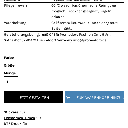
Pflegehinweis
60 °C waschbar,Chemische Reinigung
möglich; Trockner geeignet; Bügeln
erlaubt
Verarbeitung
Gekämmte Baumwolle,Innen angeraut;
Seitennähte
Herstellerangaben gemäß GPSR: Promodoro Fashion GmbH Am
Gatherhof 57 40472 Düsseldorf Germany info@promodoro.de
Farbe
Größe
Menge
JETZT GESTALTEN
ZUM WARENKORB HINZUFÜGEN
Stickerei
für
Flockdruck-Druck
für
DTF Druck
für