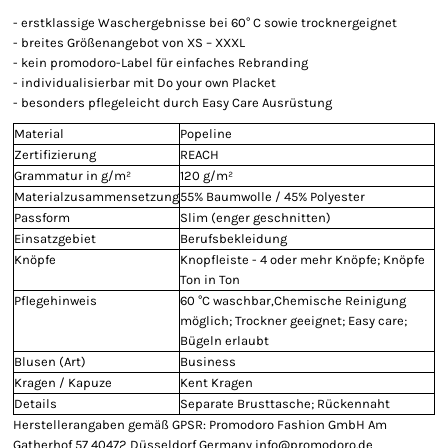
- erstklassige Waschergebnisse bei 60° C sowie trocknergeignet
- breites Größenangebot von XS – XXXL
- kein promodoro-Label für einfaches Rebranding
- individualisierbar mit Do your own Placket
- besonders pflegeleicht durch Easy Care Ausrüstung
Material
Popeline
Zertifizierung
REACH
Grammatur in g/m²
120 g/m²
Materialzusammensetzung
55% Baumwolle / 45% Polyester
Passform
Slim (enger geschnitten)
Einsatzgebiet
Berufsbekleidung
Knöpfe
Knopfleiste - 4 oder mehr Knöpfe; Knöpfe
Ton in Ton
Pflegehinweis
60 °C waschbar,Chemische Reinigung
möglich; Trockner geeignet; Easy care;
Bügeln erlaubt
Blusen (Art)
Business
Kragen / Kapuze
Kent Kragen
Details
Separate Brusttasche; Rückennaht
Herstellerangaben gemäß GPSR: Promodoro Fashion GmbH Am
Gatherhof 57 40472 Düsseldorf Germany info@promodoro.de