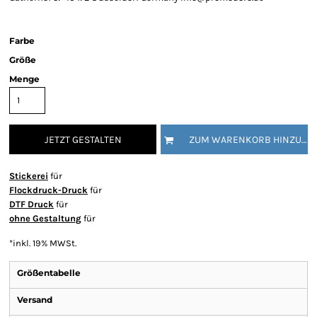
Farbe
Größe
Menge
JETZT GESTALTEN
ZUM WARENKORB HINZUFÜGEN
Stickerei
für
Flockdruck-Druck
für
DTF Druck
für
ohne Gestaltung
für
*
inkl. 19% MWSt.
Größentabelle
Versand