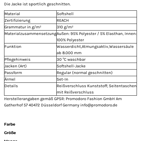
Die Jacke ist sportlich geschnitten.
Material
Softshell
Zertifizierung
REACH
Grammatur in g/m²
310 g/m²
Materialzusammensetzung
Außen: 95% Polyester / 5% Elasthan, Innen:
100% Polyester
Funktion
Wasserdicht,Atmungsaktiv,Wassersäule
ab 8.000 mm
Pflegehinweis
30 °C waschbar
Jacken (Art)
Softshell-Jacke
Passform
Regular (normal geschnitten)
Ärmel
Set-In
Details
Reißverschluss Kunststoff; Seitentaschen
mit Reißverschluss
Herstellerangaben gemäß GPSR: Promodoro Fashion GmbH Am
Gatherhof 57 40472 Düsseldorf Germany info@promodoro.de
Farbe
Größe