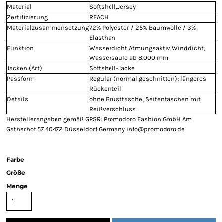
Material
Softshell,Jersey
Zertifizierung
REACH
Materialzusammensetzung
72% Polyester / 25% Baumwolle / 3%
Elasthan
Funktion
Wasserdicht,Atmungsaktiv,Winddicht;
Wassersäule ab 8.000 mm
Jacken (Art)
Softshell-Jacke
Passform
Regular (normal geschnitten); längeres
Rückenteil
Details
ohne Brusttasche; Seitentaschen mit
Reißverschluss
Herstellerangaben gemäß GPSR: Promodoro Fashion GmbH Am
Gatherhof 57 40472 Düsseldorf Germany info@promodoro.de
Farbe
Größe
Menge