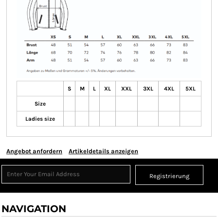
S
M
L
XL
XXL
3XL
4XL
5XL
Size
Ladies size
Angebot anfordern
Artikeldetails anzeigen
Registrierung
NAVIGATION