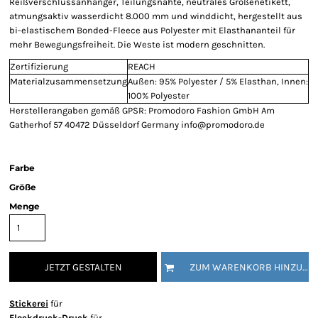
Reißverschlussanhänger, Teilungsnähte, neutrales Größenetikett,
atmungsaktiv wasserdicht 8.000 mm und winddicht, hergestellt aus
bi-elastischem Bonded-Fleece aus Polyester mit Elasthananteil für
mehr Bewegungsfreiheit. Die Weste ist modern geschnitten.
Zertifizierung
REACH
Materialzusammensetzung
Außen: 95% Polyester / 5% Elasthan, Innen:
100% Polyester
Herstellerangaben gemäß GPSR: Promodoro Fashion GmbH Am
Gatherhof 57 40472 Düsseldorf Germany info@promodoro.de
Farbe
Größe
Menge
JETZT GESTALTEN
ZUM WARENKORB HINZUFÜGEN
Stickerei
für
Flockdruck-Druck
für