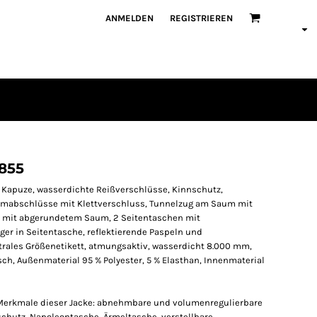
ANMELDEN
REGISTRIEREN
7855
Kapuze, wasserdichte Reißverschlüsse, Kinnschutz,
Armabschlüsse mit Klettverschluss, Tunnelzug am Saum mit
il mit abgerundetem Saum, 2 Seitentaschen mit
er in Seitentasche, reflektierende Paspeln und
rales Größenetikett, atmungsaktiv, wasserdicht 8.000 mm,
sch, Außenmaterial 95 % Polyester, 5 % Elasthan, Innenmaterial
n Merkmale dieser Jacke: abnehmbare und volumenregulierbare
chutz, Napoleontasche, Ärmeltasche, verstellbare