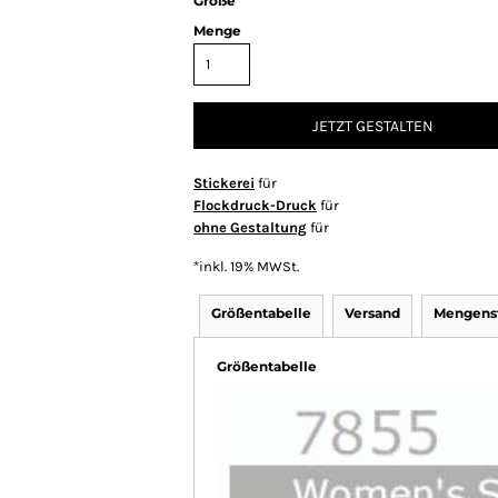
Größe
Menge
JETZT GESTALTEN
Stickerei
für
Flockdruck-Druck
für
ohne Gestaltung
für
*
inkl. 19% MWSt.
Größentabelle
Versand
Mengenst
Größentabelle