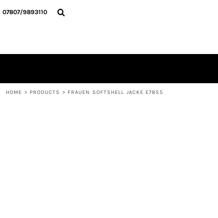
{CC} - {CN}
HOME
07807/9893110
ALLE TEXTILIEN
KONTAKT
ANMELDEN
REGISTRIEREN
WARENKORB: 0 ARTIKEL
CURRENCY:
HOME
>
PRODUCTS
>
FRAUEN SOFTSHELL JACKE E7855