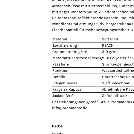
Armabschlüsse mit Klettverschluss, Tunnelz
mit abgerundetem Saum, 2 Seitentaschen mit
Seitentasche, reflektierende Paspeln und Re
winddicht und atmungsaktiv, hergestellt aus
Elasthananteil für mehr Bewegungsfreiheit. D
Material
Softshell
Zertifizierung
REACH
Grammatur in g/m²
310 g/m²
Materialzusammensetzung
95% Polyester / 5
Passform
Slim (enger gesch
Funktion
Wasserdicht,Atm
Details
Brusttasche; Sei
Pflegehinweis
30 °C waschbar
Kragen / Kapuze
Abnehmbare Kapu
Jacken (Art)
Softshell-Jacke
Herstellerangaben gemäß GPSR: Promodoro F
info@promodoro.de
Farbe