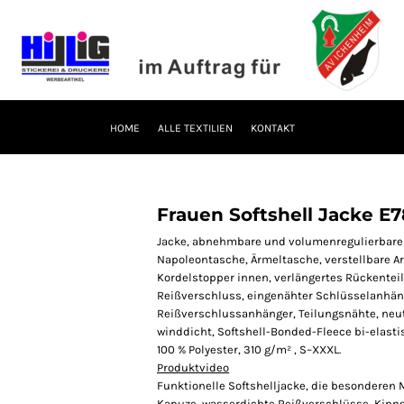
HOME
ALLE TEXTILIEN
KONTAKT
Frauen Softshell Jacke E
Jacke, abnehmbare und volumenregulierbare 
Napoleontasche, Ärmeltasche, verstellbare 
Kordelstopper innen, verlängertes Rückente
Reißverschluss, eingenähter Schlüsselanhäng
Reißverschlussanhänger, Teilungsnähte, neut
winddicht, Softshell-Bonded-Fleece bi-elasti
100 % Polyester, 310 g/m² , S–XXXL.
Produktvideo
Funktionelle Softshelljacke, die besondere
Kapuze, wasserdichte Reißverschlüsse, Kinns