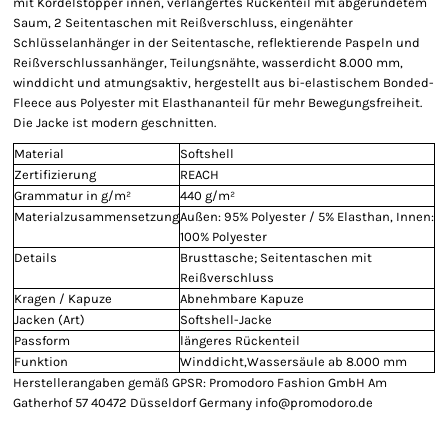
mit Kordelstopper innen, verlängertes Rückenteil mit abgerundetem
Saum, 2 Seitentaschen mit Reißverschluss, eingenähter
Schlüsselanhänger in der Seitentasche, reflektierende Paspeln und
Reißverschlussanhänger, Teilungsnähte, wasserdicht 8.000 mm,
winddicht und atmungsaktiv, hergestellt aus bi-elastischem Bonded-
Fleece aus Polyester mit Elasthananteil für mehr Bewegungsfreiheit.
Die Jacke ist modern geschnitten.
Material
Softshell
Zertifizierung
REACH
Grammatur in g/m²
440 g/m²
Materialzusammensetzung
Außen: 95% Polyester / 5% Elasthan, Innen:
100% Polyester
Details
Brusttasche; Seitentaschen mit
Reißverschluss
Kragen / Kapuze
Abnehmbare Kapuze
Jacken (Art)
Softshell-Jacke
Passform
längeres Rückenteil
Funktion
Winddicht,Wassersäule ab 8.000 mm
Herstellerangaben gemäß GPSR: Promodoro Fashion GmbH Am
Gatherhof 57 40472 Düsseldorf Germany info@promodoro.de