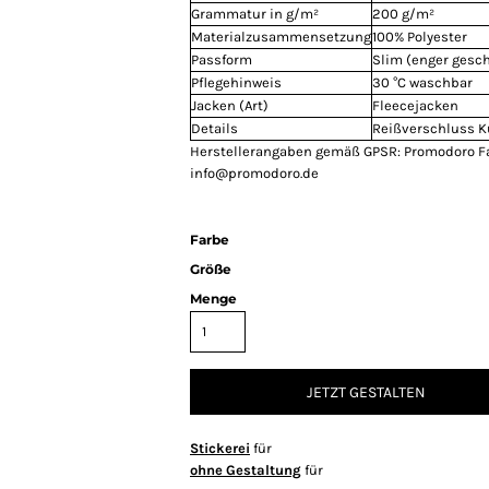
Grammatur in g/m²
200 g/m²
Materialzusammensetzung
100% Polyester
Passform
Slim (enger gesch
Pflegehinweis
30 °C waschbar
Jacken (Art)
Fleecejacken
Details
Reißverschluss K
Herstellerangaben gemäß GPSR: Promodoro F
info@promodoro.de
Farbe
Größe
Menge
JETZT GESTALTEN
Stickerei
für
ohne Gestaltung
für