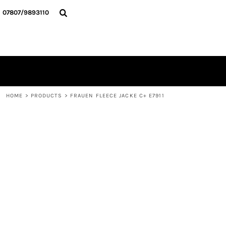
{CC} - {CN}
HOME
07807/9893110
ALLE TEXTILIEN
KONTAKT
ANMELDEN
REGISTRIEREN
WARENKORB: 0 ARTIKEL
CURRENCY:
HOME
>
PRODUCTS
>
FRAUEN FLEECE JACKE C+ E7911