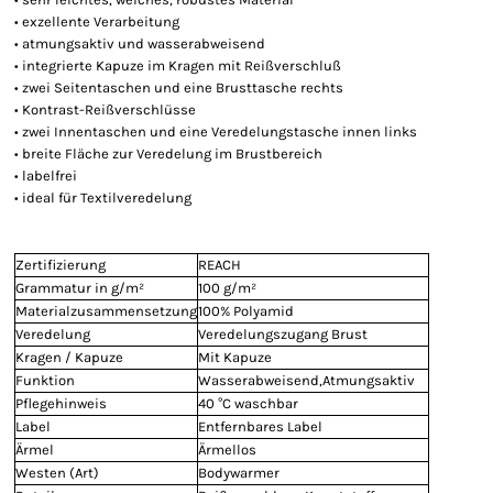
• exzellente Verarbeitung
• atmungsaktiv und wasserabweisend
• integrierte Kapuze im Kragen mit Reißverschluß
• zwei Seitentaschen und eine Brusttasche rechts
• Kontrast-Reißverschlüsse
• zwei Innentaschen und eine Veredelungstasche innen links
• breite Fläche zur Veredelung im Brustbereich
• labelfrei
• ideal für Textilveredelung
Zertifizierung
REACH
Grammatur in g/m²
100 g/m²
Materialzusammensetzung
100% Polyamid
Veredelung
Veredelungszugang Brust
Kragen / Kapuze
Mit Kapuze
Funktion
Wasserabweisend,Atmungsaktiv
Pflegehinweis
40 °C waschbar
Label
Entfernbares Label
Ärmel
Ärmellos
Westen (Art)
Bodywarmer