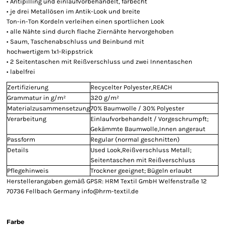
• Antipilling und einlaufvorbehandelt, farbecht
• je drei Metallösen im Antik-Look und breite
Ton-in-Ton Kordeln verleihen einen sportlichen Look
• alle Nähte sind durch flache Ziernähte hervorgehoben
• Saum, Taschenabschluss und Beinbund mit
hochwertigem 1x1-Rippstrick
• 2 Seitentaschen mit Reißverschluss und zwei Innentaschen
• labelfrei
Zertifizierung
Recycelter Polyester,REACH
Grammatur in g/m²
320 g/m²
Materialzusammensetzung
70% Baumwolle / 30% Polyester
Verarbeitung
Einlaufvorbehandelt / Vorgeschrumpft;
Gekämmte Baumwolle,Innen angeraut
Passform
Regular (normal geschnitten)
Details
Used Look,Reißverschluss Metall;
Seitentaschen mit Reißverschluss
Pflegehinweis
Trockner geeignet; Bügeln erlaubt
Herstellerangaben gemäß GPSR: HRM Textil GmbH Welfenstraße 12
70736 Fellbach Germany info@hrm-textil.de
Farbe