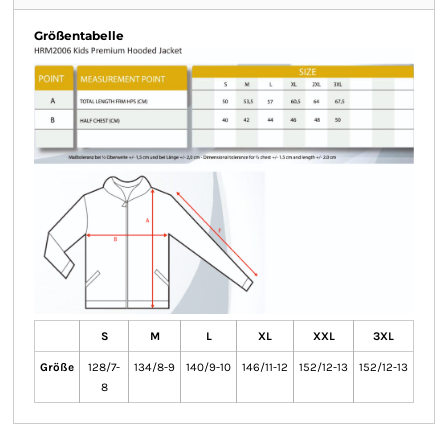
Größentabelle
S
M
L
XL
XXL
3XL
Größe
128/7-
134/8-9
140/9-10
146/11-12
152/12-13
152/12-13
8