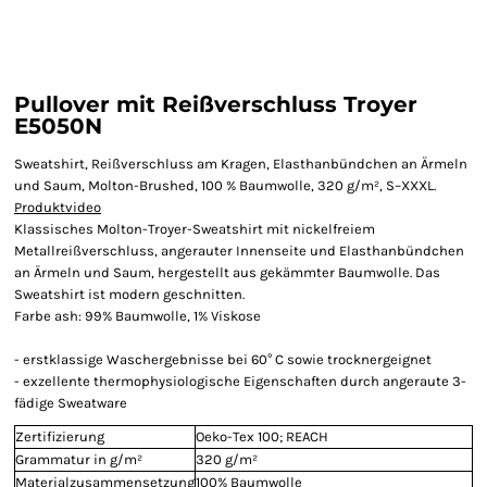
Pullover mit Reißverschluss Troyer
E5050N
Sweatshirt, Reißverschluss am Kragen, Elasthanbündchen an Ärmeln
und Saum, Molton-Brushed, 100 % Baumwolle, 320 g/m², S–XXXL.
Produktvideo
Klassisches Molton-Troyer-Sweatshirt mit nickelfreiem
Metallreißverschluss, angerauter Innenseite und Elasthanbündchen
an Ärmeln und Saum, hergestellt aus gekämmter Baumwolle. Das
Sweatshirt ist modern geschnitten.
Farbe ash: 99% Baumwolle, 1% Viskose
- erstklassige Waschergebnisse bei 60° C sowie trocknergeignet
- exzellente thermophysiologische Eigenschaften durch angeraute 3-
fädige Sweatware
Zertifizierung
Oeko-Tex 100; REACH
Grammatur in g/m²
320 g/m²
Materialzusammensetzung
100% Baumwolle