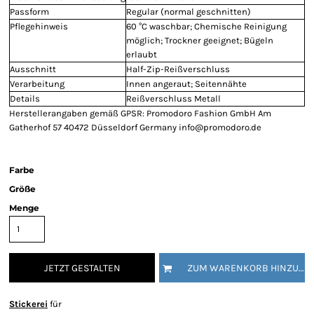
Passform
Regular (normal geschnitten)
Pflegehinweis
60 °C waschbar; Chemische Reinigung
möglich; Trockner geeignet; Bügeln
erlaubt
Ausschnitt
Half-Zip-Reißverschluss
Verarbeitung
Innen angeraut; Seitennähte
Details
Reißverschluss Metall
Herstellerangaben gemäß GPSR: Promodoro Fashion GmbH Am
Gatherhof 57 40472 Düsseldorf Germany info@promodoro.de
Farbe
Größe
Menge
JETZT GESTALTEN
ZUM WARENKORB HINZUFÜGEN
Stickerei
für