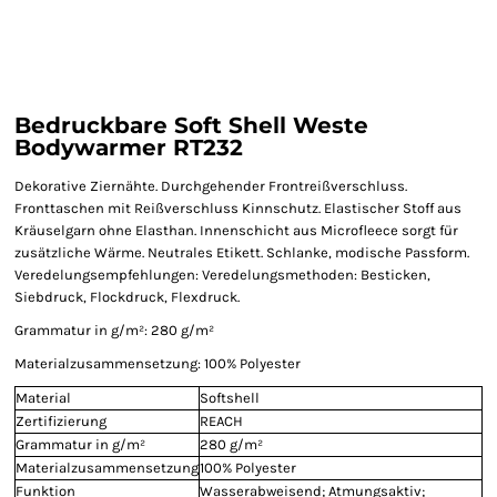
Bedruckbare Soft Shell Weste
Bodywarmer RT232
Dekorative Ziernähte. Durchgehender Frontreißverschluss.
Fronttaschen mit Reißverschluss Kinnschutz. Elastischer Stoff aus
Kräuselgarn ohne Elasthan. Innenschicht aus Microfleece sorgt für
zusätzliche Wärme. Neutrales Etikett. Schlanke, modische Passform.
Veredelungsempfehlungen: Veredelungsmethoden: Besticken,
Siebdruck, Flockdruck, Flexdruck.
Grammatur in g/m²: 280 g/m²
Materialzusammensetzung: 100% Polyester
Material
Softshell
Zertifizierung
REACH
Grammatur in g/m²
280 g/m²
Materialzusammensetzung
100% Polyester
Funktion
Wasserabweisend; Atmungsaktiv;