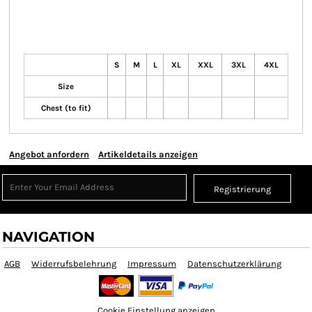
S
M
L
XL
XXL
3XL
4XL
Size
Chest (to fit)
Angebot anfordern
Artikeldetails anzeigen
Registrierung
NAVIGATION
AGB
Widerrufsbelehrung
Impressum
Datenschutzerklärung
Cookie Einstellung anzeigen