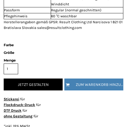
Winddicht
Passform
Regular (normal geschnitten)
Pflegehinweis
60 °C waschbar
Herstellerangaben gemäß GPSR: Result Clothing Ltd Narcisova 1 821 01
Bratislava Slovakia sales@resultclothing.com
Farbe
Größe
Menge
JETZT GESTALTEN
ZUM WARENKORB HINZUFÜGEN
Stickerei
für
Flockdruck-Druck
für
DTF Druck
für
ohne Gestaltung
für
*
inkl. 19% MWSt.