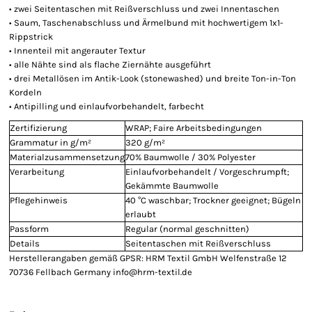
• zwei Seitentaschen mit Reißverschluss und zwei Innentaschen
• Saum, Taschenabschluss und Ärmelbund mit hochwertigem 1x1-
Rippstrick
• Innenteil mit angerauter Textur
• alle Nähte sind als flache Ziernähte ausgeführt
• drei Metallösen im Antik-Look (stonewashed) und breite Ton-in-Ton
Kordeln
• Antipilling und einlaufvorbehandelt, farbecht
Zertifizierung
WRAP; Faire Arbeitsbedingungen
Grammatur in g/m²
320 g/m²
Materialzusammensetzung
70% Baumwolle / 30% Polyester
Verarbeitung
Einlaufvorbehandelt / Vorgeschrumpft;
Gekämmte Baumwolle
Pflegehinweis
40 °C waschbar; Trockner geeignet; Bügeln
erlaubt
Passform
Regular (normal geschnitten)
Details
Seitentaschen mit Reißverschluss
Herstellerangaben gemäß GPSR: HRM Textil GmbH Welfenstraße 12
70736 Fellbach Germany info@hrm-textil.de