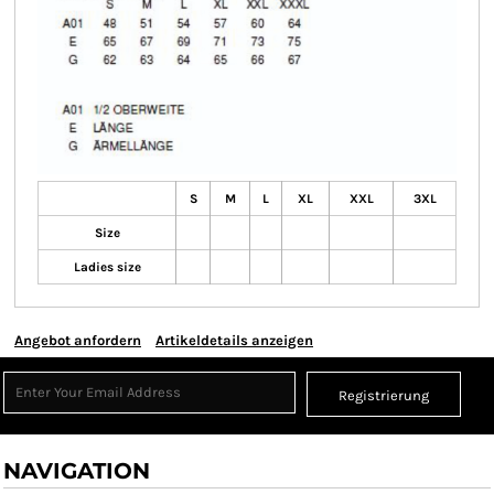
S
M
L
XL
XXL
3XL
Size
Ladies size
Angebot anfordern
Artikeldetails anzeigen
Registrierung
NAVIGATION