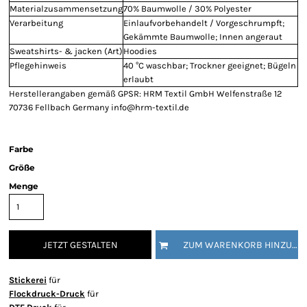
Materialzusammensetzung
70% Baumwolle / 30% Polyester
Verarbeitung
Einlaufvorbehandelt / Vorgeschrumpft;
Gekämmte Baumwolle; Innen angeraut
Sweatshirts- & jacken (Art)
Hoodies
Pflegehinweis
40 °C waschbar; Trockner geeignet; Bügeln
erlaubt
Herstellerangaben gemäß GPSR: HRM Textil GmbH Welfenstraße 12
70736 Fellbach Germany info@hrm-textil.de
Farbe
Größe
Menge
JETZT GESTALTEN
ZUM WARENKORB HINZUFÜGEN
Stickerei
für
Flockdruck-Druck
für