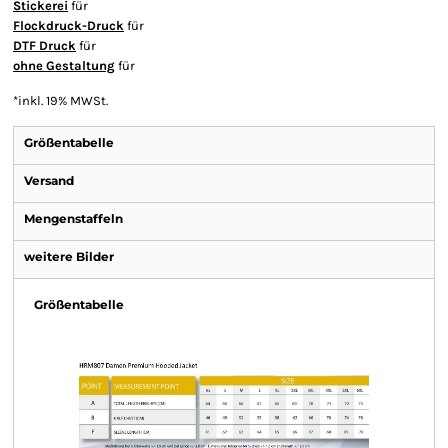
Stickerei
für
Flockdruck-Druck
für
DTF Druck
für
ohne Gestaltung
für
*
inkl. 19% MWSt.
Größentabelle
Versand
Mengenstaffeln
weitere Bilder
Größentabelle