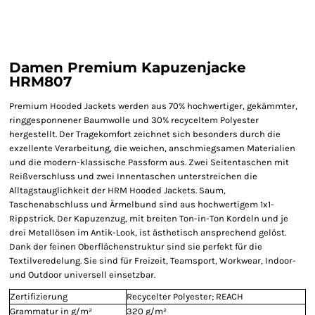
Damen Premium Kapuzenjacke
HRM807
Premium Hooded Jackets werden aus 70% hochwertiger, gekämmter,
ringgesponnener Baumwolle und 30% recyceltem Polyester
hergestellt. Der Tragekomfort zeichnet sich besonders durch die
exzellente Verarbeitung, die weichen, anschmiegsamen Materialien
und die modern-klassische Passform aus. Zwei Seitentaschen mit
Reißverschluss und zwei Innentaschen unterstreichen die
Alltagstauglichkeit der HRM Hooded Jackets. Saum,
Taschenabschluss und Ärmelbund sind aus hochwertigem 1x1-
Rippstrick. Der Kapuzenzug, mit breiten Ton-in-Ton Kordeln und je
drei Metallösen im Antik-Look, ist ästhetisch ansprechend gelöst.
Dank der feinen Oberflächenstruktur sind sie perfekt für die
Textilveredelung. Sie sind für Freizeit, Teamsport, Workwear, Indoor-
und Outdoor universell einsetzbar.
Zertifizierung
Recycelter Polyester; REACH
Grammatur in g/m²
320 g/m²