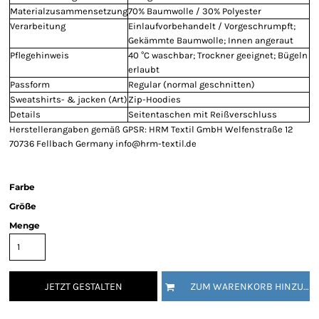
Materialzusammensetzung
70% Baumwolle / 30% Polyester
Verarbeitung
Einlaufvorbehandelt / Vorgeschrumpft;
Gekämmte Baumwolle; Innen angeraut
Pflegehinweis
40 °C waschbar; Trockner geeignet; Bügeln
erlaubt
Passform
Regular (normal geschnitten)
Sweatshirts- & jacken (Art)
Zip-Hoodies
Details
Seitentaschen mit Reißverschluss
Herstellerangaben gemäß GPSR: HRM Textil GmbH Welfenstraße 12
70736 Fellbach Germany info@hrm-textil.de
Farbe
Größe
Menge
JETZT GESTALTEN
ZUM WARENKORB HINZUFÜGEN